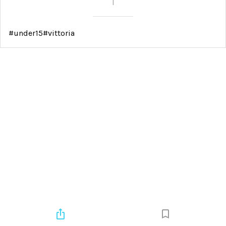
|
#under15#vittoria