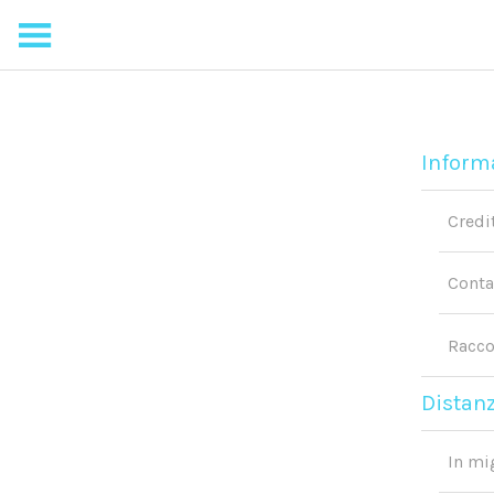
Informa
Credi
Conta
Racco
Distan
In mi