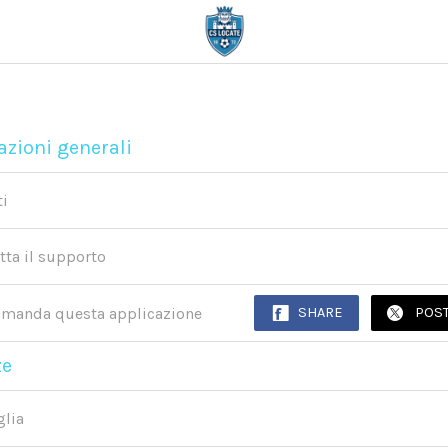
zioni generali
ti
tta il supporto
manda questa applicazione
SHARE
POS
ze
glia