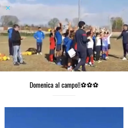
Domenica al campo!!⚽️⚽️⚽️